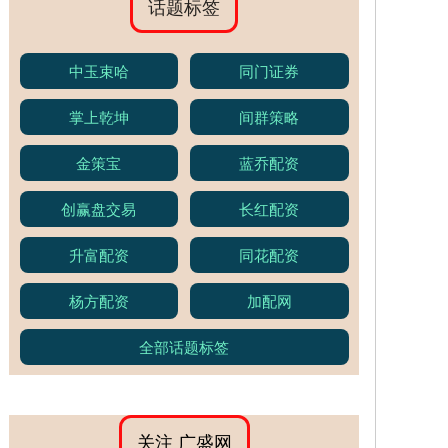
话题标签
中玉束哈
同门证券
掌上乾坤
间群策略
金策宝
蓝乔配资
创赢盘交易
长红配资
升富配资
同花配资
杨方配资
加配网
全部话题标签
关注 广盛网