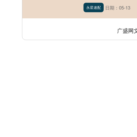
日期：05-13
永星速配
广盛网