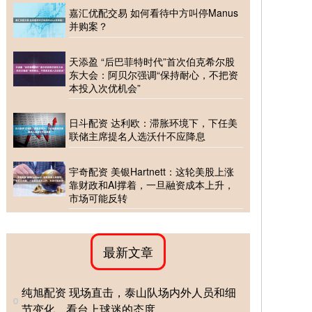
嘉汇优配交易 如何看待中方叫停Manus
并购案？
天添盈 “后巴菲特时代”首次伯克希尔股
东大会：阿贝尔强调“保持耐心，不把资
本投入次优机会”
日斗配资 达利欧：滞胀环境下，下任美
联储主席提名人选沃什不应降息
宇奇配资 美银Hartnett：这轮美股上涨
靠财政和AI撑着，一旦融资成本上升，
市场可能反转
最新文章
纯旭配资 现场直击，泰山队场内外人员和细
节变化，看台上球迷的态度