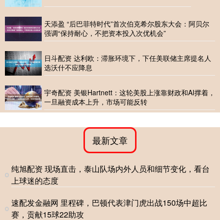
天添盈 “后巴菲特时代”首次伯克希尔股东大会：阿贝尔
强调“保持耐心，不把资本投入次优机会”
日斗配资 达利欧：滞胀环境下，下任美联储主席提名人
选沃什不应降息
宇奇配资 美银Hartnett：这轮美股上涨靠财政和AI撑着，
一旦融资成本上升，市场可能反转
最新文章
纯旭配资 现场直击，泰山队场内外人员和细节变化，看台
上球迷的态度
速配发金融网 里程碑，巴顿代表津门虎出战150场中超比
赛，贡献15球22助攻