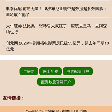
丰泰优配 前途无量！18岁布尼亚明中超数据超多数国脚：
国足该召他了
大牛证券 法比奥：张稀哲太疯狂了，应该去皇马，去阿森
纳也行
创元网 2026年暑期档电影票房已破55亿元，超去年同期10
亿元
广盛网
网上配资
股票配资门户
配资炒股官网开户
友情链接：
Powered by
广盛网
RSS地图
HTML地图