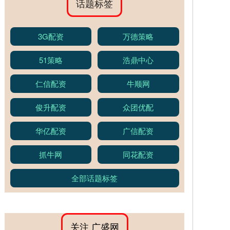
话题标签
3G配资
万德策略
51策略
浩鼎中心
仁信配资
牛顺网
俊升配资
众团优配
华亿配资
广信配资
抓牛网
同花配资
全部话题标签
关注 广盛网