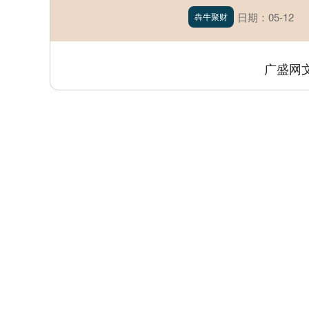
日期：05-12
犇牛聚财
广盛网