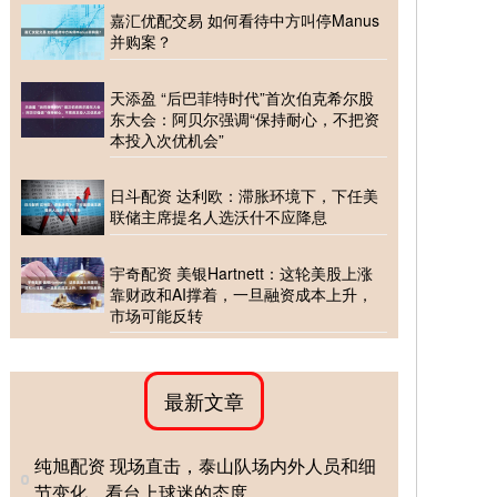
嘉汇优配交易 如何看待中方叫停Manus
并购案？
天添盈 “后巴菲特时代”首次伯克希尔股
东大会：阿贝尔强调“保持耐心，不把资
本投入次优机会”
日斗配资 达利欧：滞胀环境下，下任美
联储主席提名人选沃什不应降息
宇奇配资 美银Hartnett：这轮美股上涨
靠财政和AI撑着，一旦融资成本上升，
市场可能反转
最新文章
纯旭配资 现场直击，泰山队场内外人员和细
节变化，看台上球迷的态度