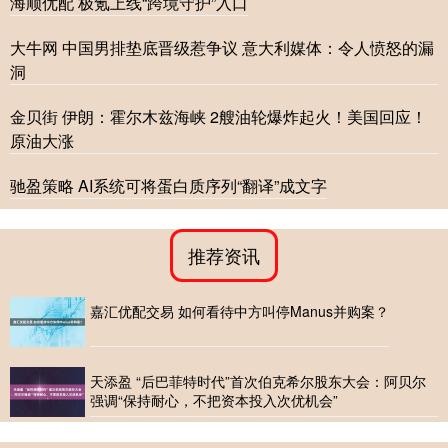
海顺优配 极氪上线“跨境守护”入口
大牛网 中国男排垫底晋级惹争议 意大利媒体：令人愤怒的漏
洞
金贝街 伊朗：霍尔木兹海峡 2艘油轮爆炸起火！美国回应！
原油大涨
驰盈策略 AI系统可将蛋白质序列“翻译”成文字
推荐资讯
嘉汇优配交易 如何看待中方叫停Manus并购案？
天添盈 “后巴菲特时代”首次伯克希尔股东大会：阿贝尔
强调“保持耐心，不把资本投入次优机会”